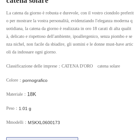
catena solare
La catena da giorno è robusta e durevole, con il vostro ciondolo preferit
o per mostrare la vostra personalità, evidenziando l'eleganza moderna q
uotidiana, la catena da giorno è realizzata in oro 18 carati di alta qualit
à, delicato e rispettoso dell'ambiente, ipoallergenico, senza piombo e se
nza nichel, non facile da sbiadire, gli uomini e le donne must-have artic
oli da indossare ogni giorno.
Classificazione delle imprese：
CATENA D'ORO
catena solare
pornografico
Colore：
18K
Materiale：
1.01 g
Peso：
MSKXL0600173
Mmodelli：