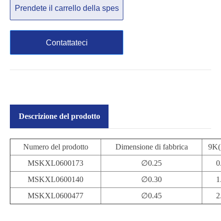
Prendete il carrello della spes
a
Contattateci
Descrizione del prodotto
Numero del prodotto
Dimensione di fabbrica
9K(
MSKXL0600173
∅0.25
0
MSKXL0600140
∅0.30
1
MSKXL0600477
∅0.45
2