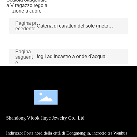
a V ragazzo regola
zione a cuore
Pagina pr
Catena di caratteri del sole (metodo
ecedente
della catena di auto OK)
Pagina
fogli ad incastro a onde d'acqua
seguent
e
Shandong Vfook Jinye Jewelry Co., Ltd.
Indirizzo: Porta nord della città di Dongmengjin, incrocio tra Wenhua