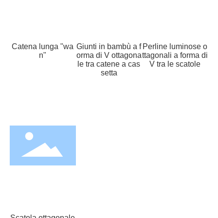
Catena lunga "wa
Giunti in bambù a f
Perline luminose o
n"
orma di V ottagona
ttagonali a forma di
le tra catene a cas
V tra le scatole
setta
Scatola ottagonale