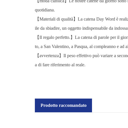
【moda classica】Le nostre catene da giorno sono rob
quotidiana.
【Materiali di qualità】La catena Day Word è realizzat
ile da sbiadire, un oggetto indispensabile da indoss
【Il regalo perfetto.】La catena di parole per il giorn
to, a San Valentino, a Pasqua, al compleanno e ad al
【avvertenza】Il peso effettivo può variare a seconda d
a di fare riferimento al reale.
Prodotto raccomandato