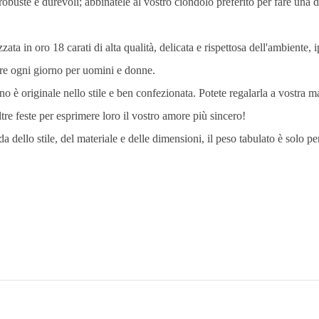
uste e durevoli; abbinatele al vostro ciondolo preferito per fare una 
a in oro 18 carati di alta qualità, delicata e rispettosa dell'ambiente,
are ogni giorno per uomini e donne.
o è originale nello stile e ben confezionata. Potete regalarla a vostra 
tre feste per esprimere loro il vostro amore più sincero!
ello stile, del materiale e delle dimensioni, il peso tabulato è solo per