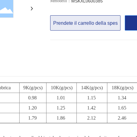
MSKXL0600385
Mmodelli：
Prendete il carrello della spes
a
bbrica
9K(g/pcs)
10K(g/pcs)
14K(g/pcs)
18K(g/pcs)
0.98
1.01
1.15
1.34
1.20
1.25
1.42
1.65
1.79
1.86
2.12
2.46