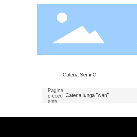
Catena Semi-O
Pagina
Catena lunga "wan"
preced
ente